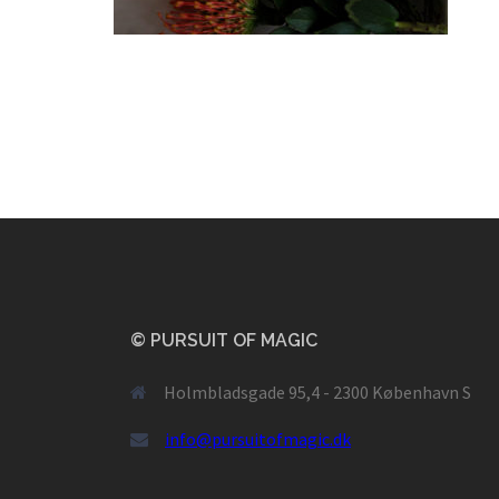
© PURSUIT OF MAGIC
Holmbladsgade 95,4 - 2300 København S
info@pursuitofmagic.dk