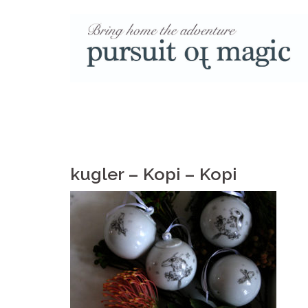
Skip
to
content
kugler – Kopi – Kopi