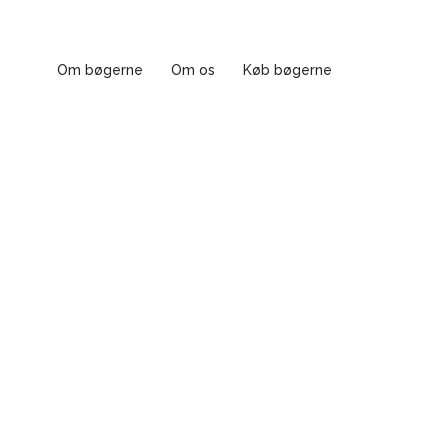
Om bøgerne
Om os
Køb bøgerne