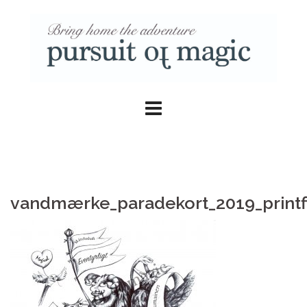
Skip
to
content
vandmærke_paradekort_2019_printfi