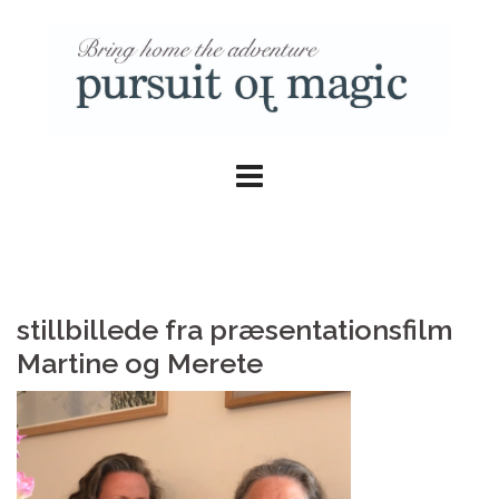
Skip
to
content
stillbillede fra præsentationsfilm
Martine og Merete